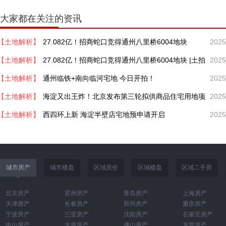
大家都在关注的资讯
【土地解析】
27.082亿！招商蛇口竞得通州八里桥6004地块
2025
【土地解析】
27.082亿！招商蛇口竞得通州八里桥6004地块 |土拍
2025
【土地解析】
快讯
通州临铁+南向临河宅地 今日开拍！
2025
【土地解析】
海淀又出王炸！北京发布第三轮拟供商品住宅用地项
2025
【土地解析】
目清单
西四环上新 海淀半壁店宅地预申请开启
2025
城市房产
城市楼盘
区域房价
区域楼盘
区域二手房
北京房产
苏州房产
青岛房产
上海房产
天津房产
长春房产
郑州房产
重庆房产
宁波房产
三亚房产
沈阳房产
石家庄房产
中山房产
太原房产
佛山房产
东莞房产