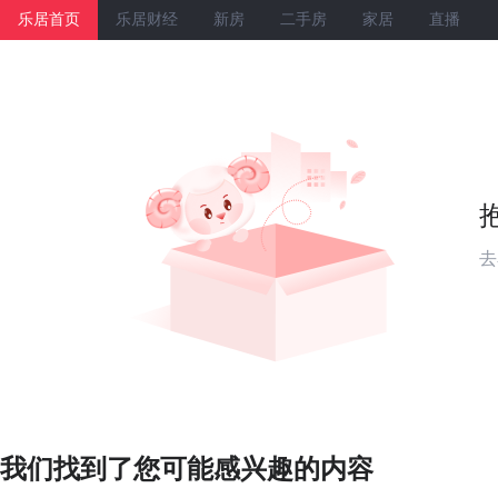
乐居首页
乐居财经
新房
二手房
家居
直播
去
我们找到了您可能感兴趣的内容