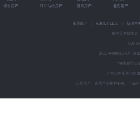
烟台房产
呼和浩特房产
银川房产
北海房产
乐居简介
|
ABOUT LEJU
|
新浪首
按字母查找楼盘
COPYR
京ICP备09091279号
京B2
广播电视节目制
北京怡生乐居信息服务
乐居房产、家居产品用户服务、产品咨询购买