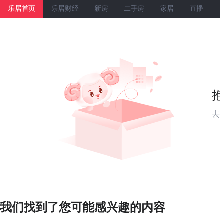
乐居首页
乐居财经
新房
二手房
家居
直播
去
我们找到了您可能感兴趣的内容