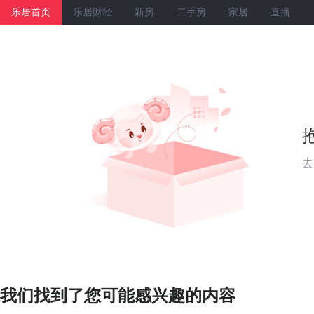
乐居首页
乐居财经
新房
二手房
家居
直播
去
我们找到了您可能感兴趣的内容