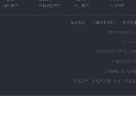
烟台房产
呼和浩特房产
银川房产
北海房产
乐居简介
|
ABOUT LEJU
|
新浪首
按字母查找楼盘
COPYR
京ICP备09091279号
京B2
广播电视节目制
北京怡生乐居信息服务
乐居房产、家居产品用户服务、产品咨询购买