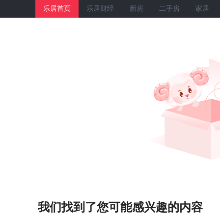
乐居首页
乐居财经
新房
二手房
家居
我们找到了您可能感兴趣的内容