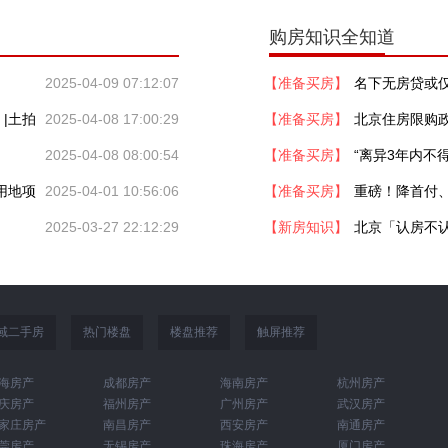
购房知识全知道
2025-04-09 07:12:07
【准备买房】
名下无房贷或
 |土拍
2025-04-08 17:00:29
【准备买房】
贷执行
北京住房限购
2025-04-08 08:00:54
【准备买房】
外新购一套房
“离异3年内不
用地项
2025-04-01 10:56:06
【准备买房】
出利好“补丁”
重磅！降首付
2025-03-27 22:12:29
【新房知识】
房政策
北京「认房不
域二手房
热门楼盘
楼盘推荐
触屏推荐
海房产
成都房产
海南房产
杭州房产
庆房产
福州房产
广州房产
武汉房产
家庄房产
南昌房产
西安房产
南通房产
莞房产
无锡房产
珠海房产
厦门房产