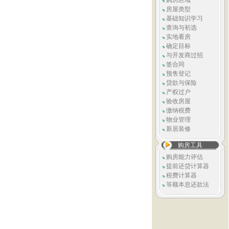
购房区域
房屋类型
基础知识学习
查询与初选
实地看房
确定目标
与开发商过招
签合同
预售登记
贷款与保险
产权过户
验收房屋
缴纳税费
物业管理
新居装修
购房工具
购房能力评估
提前还贷计算器
税费计算器
等额本息还款法