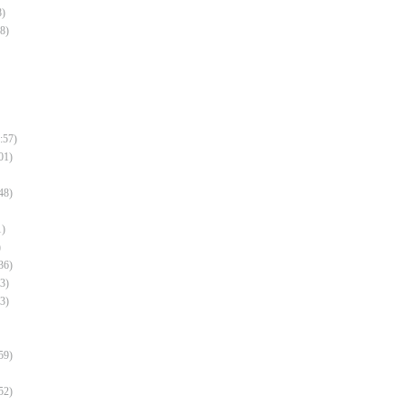
8)
8)
:57)
01)
48)
1)
)
36)
3)
3)
59)
52)