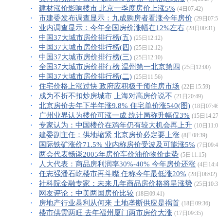
·
建材涨价影响楼市 北京一季度房价上涨5%
(4日07:42)
·
市建委发布调查显示：九成购房者看涨今年房价
(29日07:5
·
业内调查显示：今年全国房价涨幅在12%左右
(28日00:31)
·
中国37大城市房价排行榜(五)
(25日12:12)
·
中国37大城市房价排行榜(四)
(25日12:12)
·
中国37大城市房价排行榜(三)
(25日12:10)
·
全国37大城市房价排行榜 温州第一北京第四
(25日12:00)
·
中国37大城市房价排行榜(二)
(25日11:56)
·
住宅价格上涨过快 政府应积极干预住房市场
(22日15:59)
·
成为不折不扣炒房城市 上海对高房价说不
(21日20:49)
·
北京房价去年下半年涨9.8% 住宅单价涨540(图)
(18日07:4
·
广州业界认为楼价可涨一成 统计局称升幅仅3%
(15日14:27
·
专家认为：中国楼价在鸡年仍有较大机会再上升
(10日11:0
·
建委副主任：供地缩紧 北京房价必定要上涨
(8日08:39)
·
国际铁矿涨价71.5% 业内称房价受波及可能涨5%
(7日09:4
·
两会代表畅谈2005年房价车价油价物价走势
(5日11:15)
·
人大代表：商品房利润率30%-40% 今年房价还涨
(4日14:4
·
任志强潘石屹楼市再斗嘴 任称今年最低涨20%
(28日08:02)
·
社科院金融专家：未来几年商品房价格将呈涨势
(25日10:3
·
网友评论：中美两国房价比较
(18日09:41)
·
房地产行业暴利从何来 土地垄断供应是祸首
(18日09:36)
·
楼市供需两旺 去年福州厦门两市房价大涨
(17日09:35)