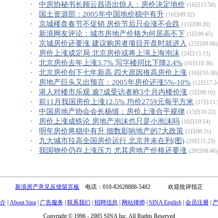
·
中房协秘书长顾云昌语出惊人：房价决定地价
(16日15:50)
·
国土资源部：2005年中国地价稳中有升
(16日09:32)
·
京城楼盘春节不促销 房价节后只会涨不会跌
(11日00:20)
·
新浪网友评论：城市房地产价格为何居高不下
(1日09:45)
·
京城房价还要涨 建议购房者项目开盘时就进入
(25日09:06)
·
房价上涨成定局 北京房价或将上演上海泡沫
(24日15:13)
·
北京房价去年上涨3.7% 写字楼同比下降2.4%
(16日10:36)
·
北京房价创下七年新高 四大原因推高房价上涨
(16日10:30)
·
房地产巨头又出预言：2005年房价还涨5%-10%
(12日17:2
·
港人对楼市乐观 逾7成受访者称3个月内楼价涨
(5日09:10)
·
前11月我国房价上涨12.5% 均价2759元每平方米
(17日15:
·
中国房地产协会会长杨慎：房价上涨合乎规律
(13日10:22)
·
房价上涨成铁论 房地产泡沫也只是小泡沫吗
(10日10:14)
·
明年房价将稳中有升 细数影响地产的7大政策
(2日08:31)
·
九大城市拉高全国房价运行 北京并未在列(图)
(29日15:23)
·
我国物价仍存上涨压力 尤其房地产价格还要涨
(29日08:48)
新浪房产意见反馈留言板
电话：010-82628888-5482 欢迎批评指正
介
|
About Sina
|
广告服务
|
联系我们
|
招聘信息
|
网站律师
|
SINA English
|
会员注册
|
Copyright © 1996 - 2005 SINA Inc. All Rights Reserved