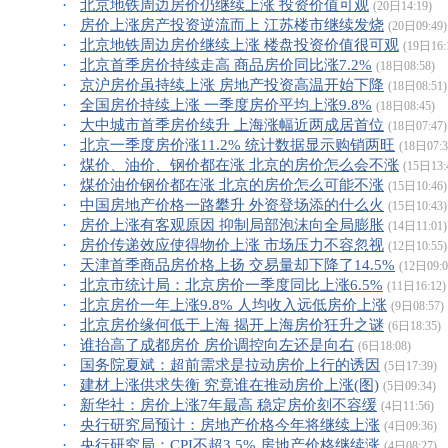
·
北京地铁周边房价仍继续上涨 投资价值可观
(20日14:19)
·
房价上涨房产投资逆流而上 江苏楼市继续发烧
(20日09:49)
·
北京地铁周边房价继续上涨 楼盘投资价值很可观
(19日16:
·
北京首季房价持续走高 商品房价同比涨7.2%
(18日08:58)
·
京沪房价虽持续上涨 房地产投资高温开始下降
(18日08:51)
·
全国房价持续上涨 一季度房价平均上涨9.8%
(18日08:45)
·
大中城市首季房价续升 上海涨幅近两成居首位
(18日07:47)
·
北京一季度房价涨11.2% 统计数据显示购销两旺
(18日07:3
·
煤价、油价、钢价都在涨 北京的房价怎么会不涨
(15日13:
·
煤价油价钢价都在涨 北京的房价怎么可能不涨
(15日10:46)
·
中国房地产价格一路攀升 外资登场添的什么火
(15日10:43)
·
房价上涨有客观原因 抑制局部泡沫向全局膨胀
(14日11:01)
·
房价传递效应使得物价上涨 市场压力不容忽视
(12日10:55)
·
天津首季商品房价格上扬 交易量却下降了14.5%
(12日09:0
·
北京市统计局：北京房价一季度同比上涨6.5%
(11日16:12)
·
北京房价一年上涨9.8% 人均收入远低房价上涨
(9日08:57)
·
北京房价缘何低于上海 揭开上海房价狂升之谜
(6日18:35)
·
谁抬高了成都房价 房价调控向左还是向右
(6日18:08)
·
国务院夏斌：超前需求是拉动房价上行的诱因
(5日17:39)
·
建材上涨供求失衡 究竟谁在推动房价上涨(图)
(5日09:34)
·
新华社：房价上涨7年最高 稳定房价刻不容缓
(4日11:56)
·
央行研究局预计：房地产价格今年将继续上涨
(4日09:36)
·
央行研究局：CPI不超3.5% 房地产价格继续涨
(4日08:27)