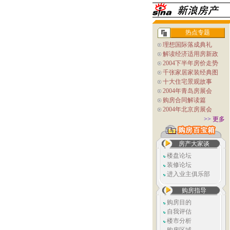
热点专题
理想国际落成典礼
解读经济适用房新政
2004下半年房价走势
千张家居家装经典图
十大住宅景观故事
2004年青岛房展会
购房合同解读篇
2004年北京房展会
>>
更多
房产大家谈
楼盘论坛
装修论坛
进入业主俱乐部
购房指导
购房目的
自我评估
楼市分析