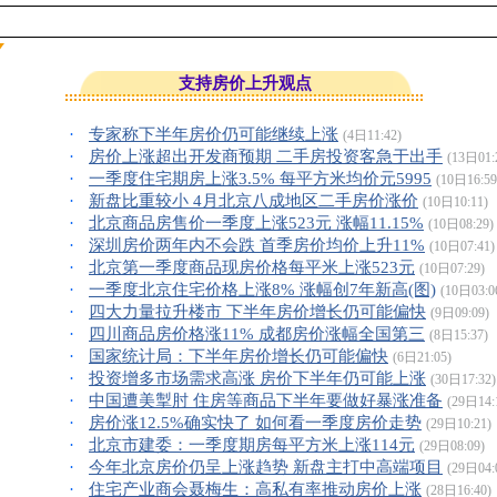
支持房价上升观点
·
专家称下半年房价仍可能继续上涨
(4日11:42)
·
房价上涨超出开发商预期 二手房投资客急于出手
(13日01:
·
一季度住宅期房上涨3.5% 每平方米均价元5995
(10日16:59
·
新盘比重较小 4月北京八成地区二手房价涨价
(10日10:11)
·
北京商品房售价一季度上涨523元 涨幅11.15%
(10日08:29)
·
深圳房价两年内不会跌 首季房价均价上升11%
(10日07:41)
·
北京第一季度商品现房价格每平米上涨523元
(10日07:29)
·
一季度北京住宅价格上涨8% 涨幅创7年新高(图)
(10日03:0
·
四大力量拉升楼市 下半年房价增长仍可能偏快
(9日09:09)
·
四川商品房价格涨11% 成都房价涨幅全国第三
(8日15:37)
·
国家统计局：下半年房价增长仍可能偏快
(6日21:05)
·
投资增多市场需求高涨 房价下半年仍可能上涨
(30日17:32)
·
中国遭美掣肘 住房等商品下半年要做好暴涨准备
(29日14:
·
房价涨12.5%确实快了 如何看一季度房价走势
(29日10:21)
·
北京市建委：一季度期房每平方米上涨114元
(29日08:09)
·
今年北京房价仍呈上涨趋势 新盘主打中高端项目
(29日04:
·
住宅产业商会聂梅生：高私有率推动房价上涨
(28日16:40)