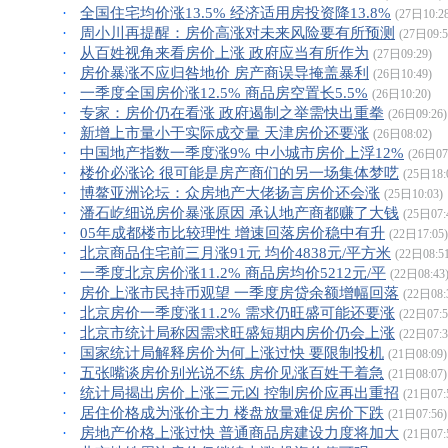
·
全国住宅均价涨13.5% 经济适用房投资降13.8%
(27日10:2
·
周小川再提醒：房价高涨对未来风险要有所预测
(27日09:5
·
从百姓视角来看房价上涨 政府应当有所作为
(27日09:29)
·
房价暴涨不应归咎地价 房产商误导掩盖暴利
(26日10:49)
·
一季度全国房价涨12.5% 商品房空置长5.5%
(26日10:20)
·
专家：房价仍在看涨 政府遏制之举需快出重拳
(26日09:26)
·
新增上市量小于实际成交量 天津房价还要涨
(26日08:02)
·
中国地产指数一季度涨9% 中小城市房价上浮12%
(26日07
·
楼价必涨论 很可能是房产商们的另一场集体梦呓
(25日18:
·
博鳌亚洲论坛：众房地产大佬扬言房价还会涨
(25日10:03)
·
潘石屹细说房价暴涨原因 承认地产商都赚了大钱
(25日07:
·
05年成都楼市比较理性 增速回落房价稳中有升
(22日17:05)
·
北京商品住宅前三月涨91元 均价4838元/平方米
(22日08:5
·
一季度北京房价涨11.2% 商品房均价5212元/平
(22日08:43
·
房价上涨市民持币观望 一季度房贷余额增幅回落
(22日08:
·
北京房价一季度涨11.2% 需求仍旺盛可能还要涨
(22日07:5
·
北京市统计局称因需求旺盛短期内房价仍会上涨
(22日07:3
·
国家统计局解释房价为何上涨过快 要限制投机
(21日08:09)
·
五张嘴谈房价别光说不练 房价见涨百姓干着急
(21日08:07)
·
统计局揭出房价上涨三元凶 控制房价应再出重招
(21日07:
·
居住价格成为涨价主力 楼盘放量难促房价下跌
(21日07:56)
·
房地产价格上涨过快 普通商品房建设力度将加大
(21日07: