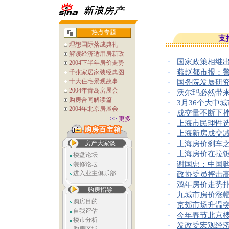
热点专题
支
理想国际落成典礼
解读经济适用房新政
·
国家政策相继出
2004下半年房价走势
·
燕赵都市报：
千张家居家装经典图
十大住宅景观故事
·
国务院发展研
2004年青岛房展会
·
沃尔玛必然带来
购房合同解读篇
·
3月36个大中
2004年北京房展会
·
成交量不断下挫
>>
更多
·
上海市民理性选
·
上海新房成交减少
房产大家谈
·
上海房价刹车之
·
上海房价在拉锯
楼盘论坛
·
谢国忠：中国
装修论坛
进入业主俱乐部
·
政协委员抨击高
·
鸡年房价走势扑
购房指导
·
九城市房价涨幅
购房目的
·
京郊市场升温突
自我评估
·
今年春节北京楼
楼市分析
·
发改委宏观经