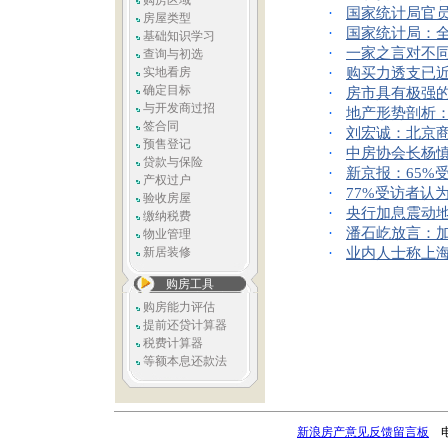
购房区域
·
国家统计局官员
房屋类型
·
国家统计局：
基础知识学习
·
一家之言对不
查询与初选
实地看房
·
购买力透支已近
确定目标
·
房市具有极强的
与开发商过招
·
地产形势剖析
签合同
·
刘宏诚：北京
预售登记
·
中房协会长杨
贷款与保险
·
新京报：65%
产权过户
·
77%受访者认
验收房屋
·
央行加息震动地
缴纳税费
·
潘石屹放言：加
物业管理
新居装修
·
业内人士称上海
购房工具
购房能力评估
提前还贷计算器
税费计算器
等额本息还款法
新浪房产意见反馈留言板
电话