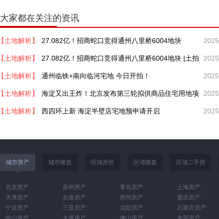
大家都在关注的资讯
【土地解析】
27.082亿！招商蛇口竞得通州八里桥6004地块
2025
【土地解析】
27.082亿！招商蛇口竞得通州八里桥6004地块 |土拍
2025
【土地解析】
快讯
通州临铁+南向临河宅地 今日开拍！
2025
【土地解析】
海淀又出王炸！北京发布第三轮拟供商品住宅用地项
2025
【土地解析】
目清单
西四环上新 海淀半壁店宅地预申请开启
2025
城市房产
城市楼盘
区域房价
区域楼盘
区域二手房
北京房产
苏州房产
青岛房产
上海房产
天津房产
长春房产
郑州房产
重庆房产
宁波房产
三亚房产
沈阳房产
石家庄房产
中山房产
太原房产
佛山房产
东莞房产