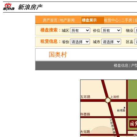
房产首页
|
地产新闻
楼盘展示
租赁中心
|
二手房
|
楼盘搜索：
城区
价位
物业
租赁信息：
省份
城市
区县
国奥村
楼盘信息
|
户