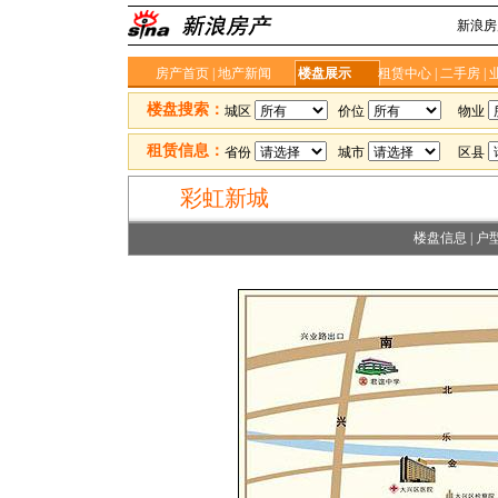
新浪房
房产首页
|
地产新闻
楼盘展示
租赁中心
|
二手房
|
楼盘搜索：
城区
价位
物业
租赁信息：
省份
城市
区县
彩虹新城
楼盘信息
|
户