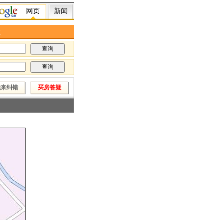
网页
新闻
航
我来纠错
买房答疑