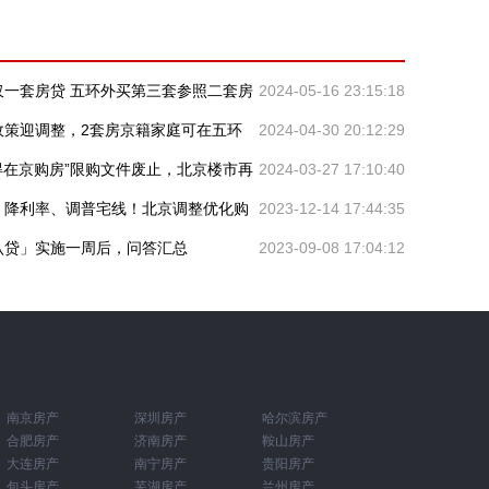
仅一套房贷 五环外买第三套参照二套房
2024-05-16 23:15:18
政策迎调整，2套房京籍家庭可在五环
2024-04-30 20:12:29
得在京购房”限购文件废止，北京楼市再
2024-03-27 17:10:40
、降利率、调普宅线！北京调整优化购
2023-12-14 17:44:35
认贷」实施一周后，问答汇总
2023-09-08 17:04:12
南京房产
深圳房产
哈尔滨房产
合肥房产
济南房产
鞍山房产
大连房产
南宁房产
贵阳房产
包头房产
芜湖房产
兰州房产