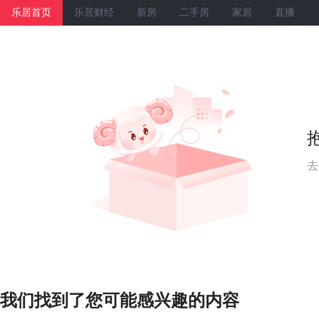
乐居首页
乐居财经
新房
二手房
家居
直播
去
我们找到了您可能感兴趣的内容