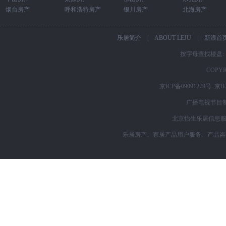
烟台房产
呼和浩特房产
银川房产
北海房产
乐居简介
|
ABOUT LEJU
|
新浪首
按字母查找楼盘
COPYR
京ICP备09091279号
京B2
广播电视节目制
北京怡生乐居信息服务
乐居房产、家居产品用户服务、产品咨询购买