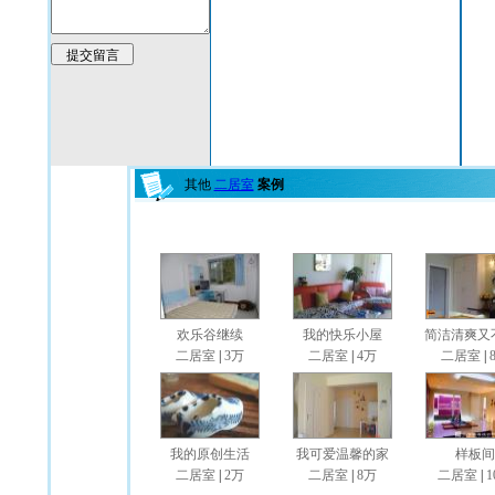
其他
二居室
案例
欢乐谷继续
我的快乐小屋
简洁清爽又不
二居室
|
3万
二居室
|
4万
二居室
|
我的原创生活
我可爱温馨的家
样板间
二居室
|
2万
二居室
|
8万
二居室
|
1