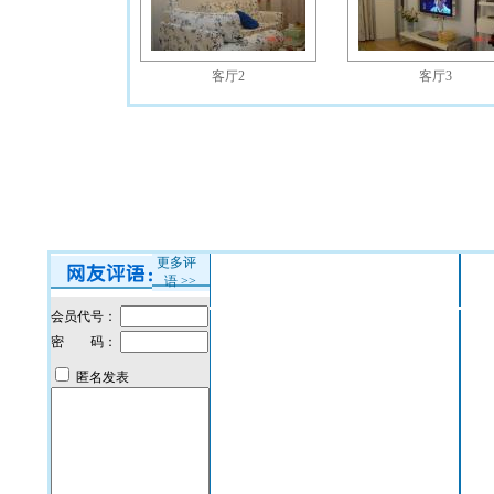
客厅2
客厅3
更多评
语
>>
会员代号：
密 码：
匿名发表