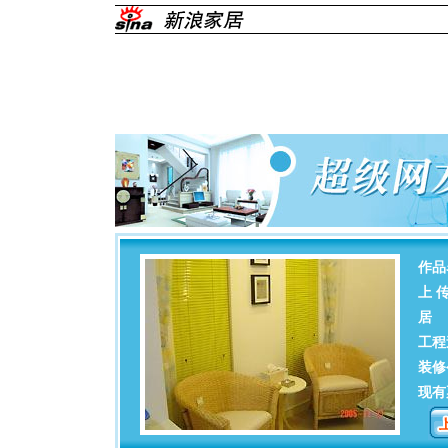
作品
上 
居
工程
装修
现有