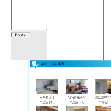
其他
二居室
案例
欢乐谷继续
我的快乐小屋
简洁清爽又不
二居室
|
3万
二居室
|
4万
二居室
|