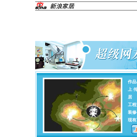
作品
上 
居
工程
装修
现有