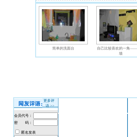
简单的洗面台
自己比较喜欢的一角—
墙
更多评
语
>>
会员代号：
密 码：
匿名发表