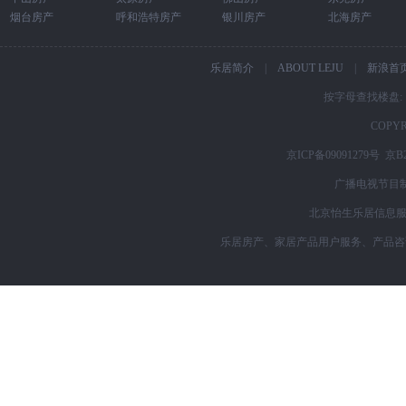
烟台房产
呼和浩特房产
银川房产
北海房产
乐居简介
|
ABOUT LEJU
|
新浪首
按字母查找楼盘
COPYR
京ICP备09091279号
京B2
广播电视节目制
北京怡生乐居信息服务
乐居房产、家居产品用户服务、产品咨询购买