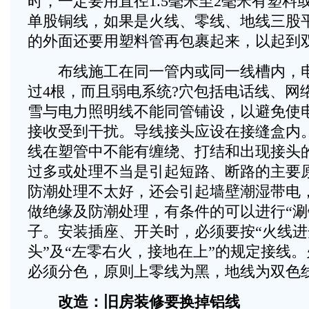
时，一定要用直径1.5毫米至2毫米有塑料
单股铜线，如果是火线、零线、地线三股
的外面还要用塑料管再包裹起来，以起到
布线施工在同一管内或同一线槽内，电
过4根，而且弱电系统?穴包括电话线、网
雪与电力照明线不能同管铺设，以避免使
接收受到干扰。导线接头应设在接缝盒内
线在塑管中不能有缠绕、打结和出现接头
过多或处理不当是引起短路、断路的主要
防潮处理不太好，还会引起墙壁潮湿带电
做绝缘及防潮处理，有条件的可以进行“涮
子。安装插座、开关时，必须要按“火线
头”及“左零右火，接地在上”的规定接线
必须分色，原则上零线为黑，地线为双色
改造：旧房装修要换掉铝线