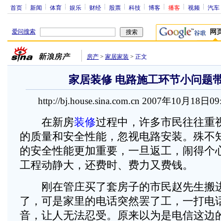
首页
新闻
体育
娱乐
财经
股票
科技
博客
播客
视频
汽车
爱问搜索
网
房产
>
家居家装
>
正文
家居装修 电路施工环节小问题
http://bj.house.sina.com.cn 2007年10月18日0
在新房
装修
过程中，许多市民往往重
的质量和安全性能，忽视电路安装。殊不
的安全性能更加重要，一旦返工，闹得个
工程动静大，还费时、费力又费钱。
刚在管庄买了套房子的市民赵先生搬进
了，可是家里的电话突然罢了工，一打电
音，让人无法忍受。原来以为是电信这边