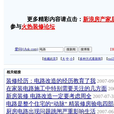
更多精彩内容请点击：
新浪房产家
参与
火热装修论坛
爱问(iAsk.com)
【
我
【
收藏此页
】【
大
中
小
】 【
多种方式看新闻
】 【
rss
相关链接
装修经历：电路改造的经历教育了我
2007-09
在家装电路施工中特别需要关注的几方面
200
新房装修 电路改造一定要考虑周全
2007-07-3
电路是整个住宅的“动脉” 精装修房验电四部
厨房电路出现问题跳闸严重影响生活
2007-06