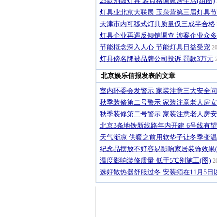
25款别致灯具 装点格调家居生活(组图)
灯具业北京大联展 玉泉营第三届灯具
天津市内可移式灯具质量仅三成半合格
灯具企业再遇反倾销调查 涉案企业众多
节能概念深入人心 节能灯具日益受宠
20
灯具傍名牌被品牌公司投诉 罚款3万元
2
北京娱乐信报发表的文章
室内环委会发警示 家装注意三大安全
秋季装修第二号警示 家装注意老人房
秋季装修第二号警示 家装注意老人房
北京3条地铁新线路年内开建 6号线有
天气渐凉 供暖之前用软垫子让冬季变
纪念品摆放不好容易影响家居装饰效果(
温度影响装修质量 低于5℃别施工(图)
20
选好散热器舒服过冬 安装须在11月5日