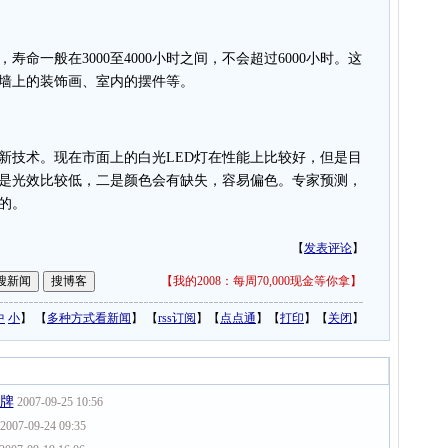
一般在3000至4000小时之间，不会超过6000小时。这
墙上的装饰画、室内的摆件等。
技术。现在市面上的白光LED灯在性能上比较好，但是目
一是光效比较低，二是颜色会有缺失，容易偏色。专家预测，
的。
【
发表评论
】
【
我的2008：每周70,000现金等你拿
】
中
小
】 【
多种方式看新闻
】 【
rss订阅
】【
点点通
】【
打印
】【
关闭
】
三牌
2007-09-25 10:56
2007-09-24 09:35