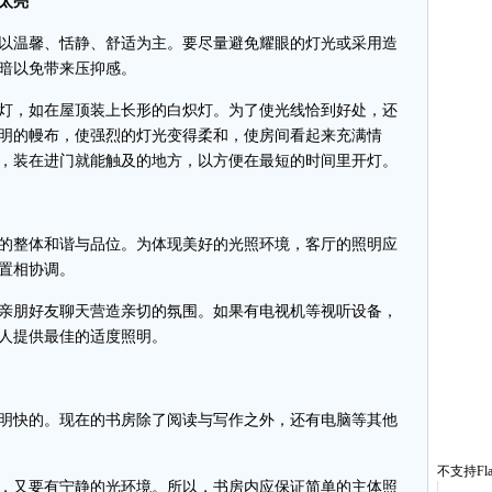
太亮
温馨、恬静、舒适为主。要尽量避免耀眼的灯光或采用造
暗以免带来压抑感。
，如在屋顶装上长形的白炽灯。为了使光线恰到好处，还
明的幔布，使强烈的灯光变得柔和，使房间看起来充满情
，装在进门就能触及的地方，以方便在最短的时间里开灯。
整体和谐与品位。为体现美好的光照环境，客厅的照明应
置相协调。
朋好友聊天营造亲切的氛围。如果有电视机等视听设备，
人提供最佳的适度照明。
快的。现在的书房除了阅读与写作之外，还有电脑等其他
不支持Fla
又要有宁静的光环境。所以，书房内应保证简单的主体照