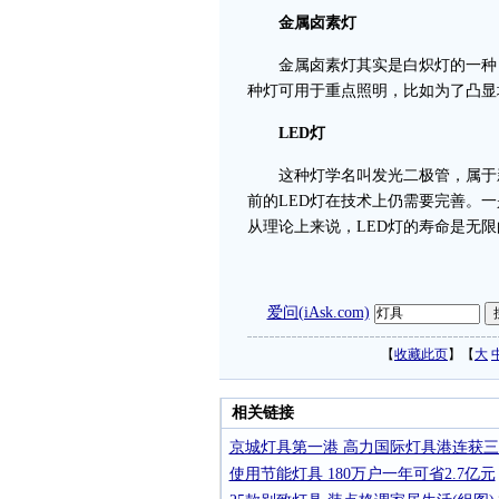
金属卤素灯
金属卤素灯其实是白炽灯的一种，寿命
种灯可用于重点照明，比如为了凸显
LED灯
这种灯学名叫发光二极管，属于新
前的LED灯在技术上仍需要完善。
从理论上来说，LED灯的寿命是无限
爱问(iAsk.com)
【
收藏此页
】【
大
相关链接
京城灯具第一港 高力国际灯具港连获
使用节能灯具 180万户一年可省2.7亿元