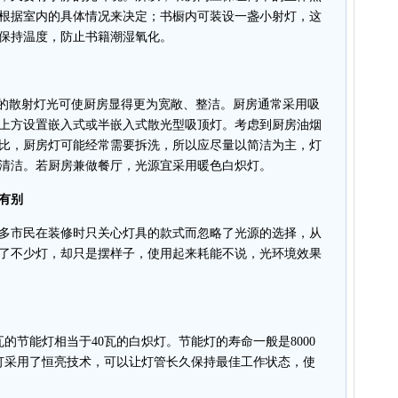
根据室内的具体情况来决定；书橱内可装设一盏小射灯，这
保持温度，防止书籍潮湿氧化。
的散射灯光可使厨房显得更为宽敞、整洁。厨房通常采用吸
上方设置嵌入式或半嵌入式散光型吸顶灯。考虑到厨房油烟
比，厨房灯可能经常需要拆洗，所以应尽量以简洁为主，灯
清洁。若厨房兼做餐厅，光源宜采用暖色白炽灯。
有别
市民在装修时只关心灯具的款式而忽略了光源的选择，从
了不少灯，却只是摆样子，使用起来耗能不说，光环境效果
节能灯相当于40瓦的白炽灯。节能灯的寿命一般是8000
能灯采用了恒亮技术，可以让灯管长久保持最佳工作状态，使