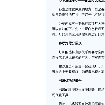
◇专业提示◇——卧室灯光切忌
卧室是睡觉休息的地方，总是要以
型复杂奇特的灯具，但灯光也不能过
卧室内应有一盏悬挂式顶灯为主灯
可以在灯的下方兜上一层白色轻质透
调。灯的开关应分别控制并进行归集
客厅灯需分层次
灯饰的选择直接关系到客厅空间的
选择艺术感比较强的灯具，与室内布
在沙发边可放置一盏落地灯，为亲
可在边上安装壁灯，为观看电视的家
书房灯功能最全
书房的环境应是文雅幽静、简洁明
现代化工具。
因此，书房既要有较高的照度值，