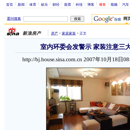
首页
新闻
体育
娱乐
财经
股票
科技
博客
播客
视频
汽车
爱问搜索
网
房产
>
家居家装
>
正文
室内环委会发警示 家装注意三
http://bj.house.sina.com.cn 2007年10月18日0