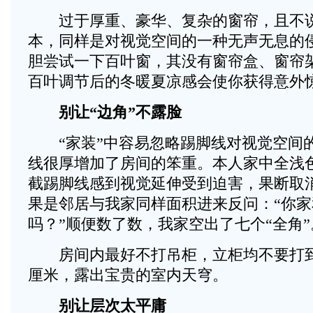
过于厚重、豪华、复杂的窗帘，且不说
本，同样是对视觉空间的一种无声无息的
胆尝试一下百叶窗，其没有窗帘盒、窗帘
百叶调节后的冬暖夏凉感会使你获得意外
别让“边角”不露脸
“家装”中容易忽略踢脚线对视觉空间
线很厚增加了房间的笨重。本人家中全浅
截踢脚线感到视觉延伸受到迫害，果断取
果是邻居与我家同样面积进来反问：“你
吗？”顺便数了数，我家空出了七个“全角”
房间内最好不打吊柜，立柜均不要打到顶
厘米，露出宝贵的室内天穹。
别让层次太平庸