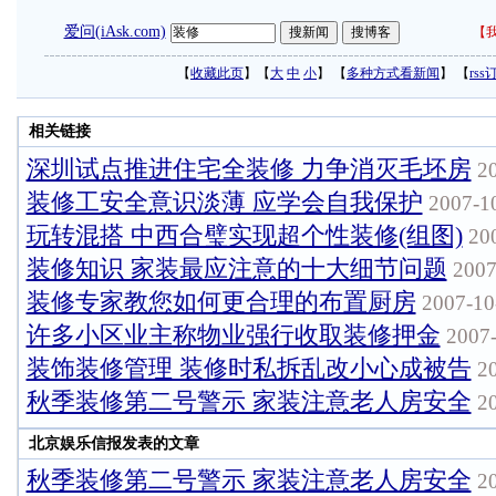
爱问(iAsk.com)
【
我
【
收藏此页
】【
大
中
小
】 【
多种方式看新闻
】 【
rss
相关链接
深圳试点推进住宅全装修 力争消灭毛坯房
20
装修工安全意识淡薄 应学会自我保护
2007-10
玩转混搭 中西合璧实现超个性装修(组图)
200
装修知识 家装最应注意的十大细节问题
2007
装修专家教您如何更合理的布置厨房
2007-10
许多小区业主称物业强行收取装修押金
2007-
装饰装修管理 装修时私拆乱改小心成被告
20
秋季装修第二号警示 家装注意老人房安全
20
北京娱乐信报发表的文章
秋季装修第二号警示 家装注意老人房安全
20