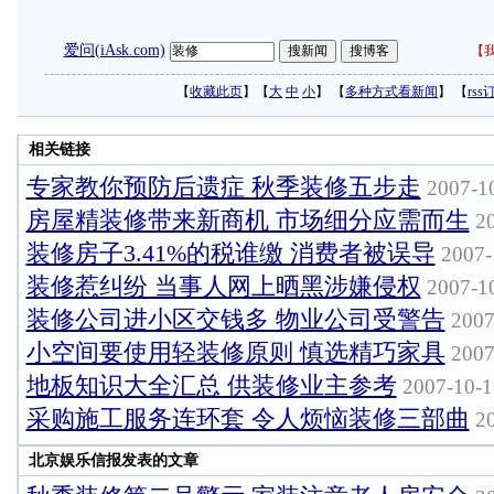
爱问(iAsk.com)
【
我
【
收藏此页
】【
大
中
小
】 【
多种方式看新闻
】 【
rss
相关链接
专家教你预防后遗症 秋季装修五步走
2007-10
房屋精装修带来新商机 市场细分应需而生
20
装修房子3.41%的税谁缴 消费者被误导
2007-
装修惹纠纷 当事人网上晒黑涉嫌侵权
2007-10
装修公司进小区交钱多 物业公司受警告
2007
小空间要使用轻装修原则 慎选精巧家具
2007
地板知识大全汇总 供装修业主参考
2007-10-1
采购施工服务连环套 令人烦恼装修三部曲
20
北京娱乐信报发表的文章