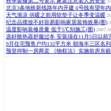
秋季装修第二号警示 家装注意老人房安全
20
北京3条地铁新线路年内开建 6号线有望年
天气渐凉 供暖之前用软垫子让冬季变温暖
20
纪念品摆放不好容易影响家居装饰效果(图)
2
温度影响装修质量 低于5℃别施工(图)
2007-10
选好散热器舒服过冬 安装须在11月5日以前
9月住宅预售户均132平方米 朝海丰三区名
预登抑制一房两卖 《物权法》实施前房东