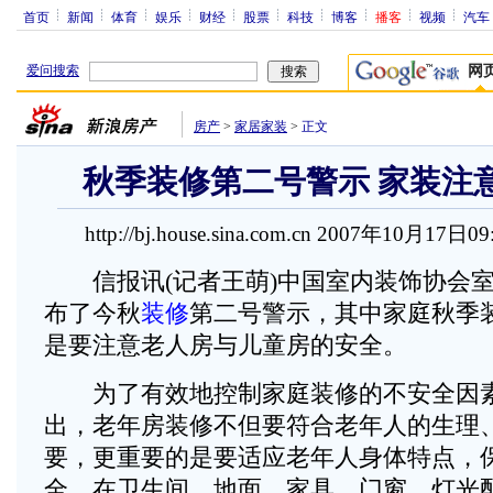
首页
新闻
体育
娱乐
财经
股票
科技
博客
播客
视频
汽车
爱问搜索
网
房产
>
家居家装
>
正文
秋季装修第二号警示 家装注
http://bj.house.sina.com.cn 2007年10月17日0
信报讯(记者王萌)中国室内装饰协会室
布了今秋
装修
第二号警示，其中家庭秋季
是要注意老人房与儿童房的安全。
为了有效地控制家庭装修的不安全因素
出，老年房装修不但要符合老年人的生理
要，更重要的是要适应老年人身体特点，
全，在卫生间、地面、家具、门窗、灯光