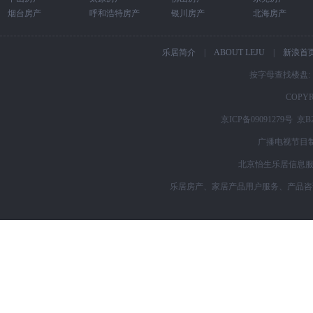
烟台房产
呼和浩特房产
银川房产
北海房产
乐居简介
|
ABOUT LEJU
|
新浪首
按字母查找楼盘
COPYR
京ICP备09091279号
京B2
广播电视节目制
北京怡生乐居信息服务
乐居房产、家居产品用户服务、产品咨询购买