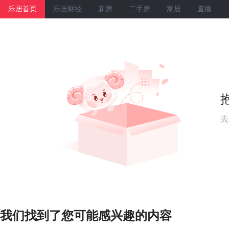
乐居首页
乐居财经
新房
二手房
家居
直播
去
我们找到了您可能感兴趣的内容