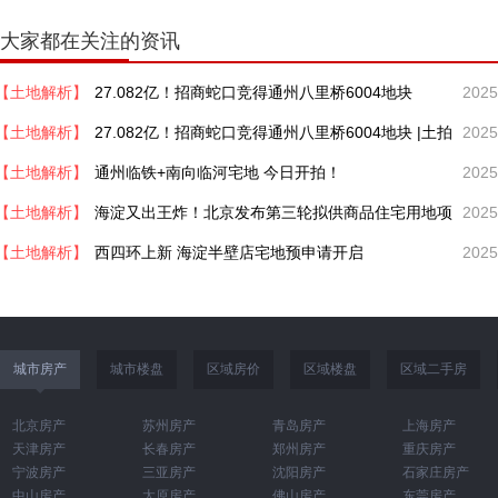
大家都在关注的资讯
【土地解析】
27.082亿！招商蛇口竞得通州八里桥6004地块
2025
【土地解析】
27.082亿！招商蛇口竞得通州八里桥6004地块 |土拍
2025
【土地解析】
快讯
通州临铁+南向临河宅地 今日开拍！
2025
【土地解析】
海淀又出王炸！北京发布第三轮拟供商品住宅用地项
2025
【土地解析】
目清单
西四环上新 海淀半壁店宅地预申请开启
2025
城市房产
城市楼盘
区域房价
区域楼盘
区域二手房
北京房产
苏州房产
青岛房产
上海房产
天津房产
长春房产
郑州房产
重庆房产
宁波房产
三亚房产
沈阳房产
石家庄房产
中山房产
太原房产
佛山房产
东莞房产