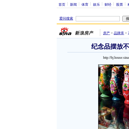
首页
新闻
体育
娱乐
财经
股票
爱问搜索
房产
>
品牌库
>
纪念品摆放不
http://bj.house.