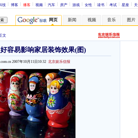
科技
博客
播客
视频
汽车
房产
游戏
女性
读书
考试
星座
天
网页
新闻
视频
音乐
图片
正文
好容易影响家居装饰效果(图)
sina.com.cn 2007年10月11日10:32
北京娱乐信报