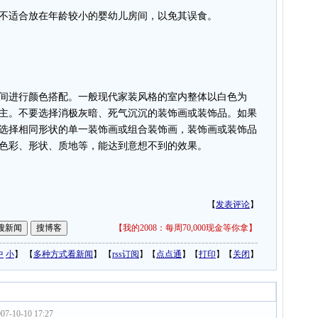
适合放在年龄较小的婴幼儿房间，以免其误食。
进行颜色搭配。一般现代家装风格的室内整体以白色为
主。不要选择消极灰暗、死气沉沉的装饰画或装饰品。如果
选择相同形状的单一装饰画或组合装饰画，装饰画或装饰品
色彩、形状、质地等，能达到意想不到的效果。
【
发表评论
】
【
我的2008：每周70,000现金等你拿
】
中
小
】 【
多种方式看新闻
】 【
rss订阅
】【
点点通
】【
打印
】【
关闭
】
07-10-10 17:27