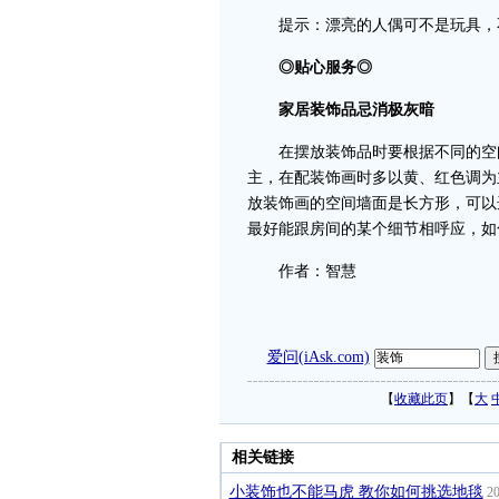
提示：漂亮的人偶可不是玩具，不
◎贴心服务◎
家居装饰品忌消极灰暗
在摆放装饰品时要根据不同的空间
主，在配装饰画时多以黄、红色调为
放装饰画的空间墙面是长方形，可以
最好能跟房间的某个细节相呼应，如
作者：智慧
爱问(iAsk.com)
【
收藏此页
】【
大
相关链接
小装饰也不能马虎 教你如何挑选地毯
20