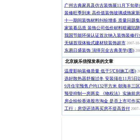
广州古典家具及仿古装饰展11月下旬举
装修旺季到来 高价值装饰玻璃成饰家
十一期间装饰材料纠纷增多 质量问题
家装看品质 装饰公司低价材料暗藏陷阱
我国节能环保认证首次纳入装饰装修行
无锡首现体验式建材软装饰超市
2007-10-
东易日盛装饰 演绎完全古典美学(图)
200
北京娱乐信报发表的文章
温度影响装修质量 低于5℃别施工(图)
20
选好散热器舒服过冬 安装须在11月5日
9月住宅预售户均132平方米 朝海丰三
预登抑制一房两卖 《物权法》实施前
房企纷纷香港股市淘金 是否上市可作
工行：房贷还清再买房不提高首付
2007-