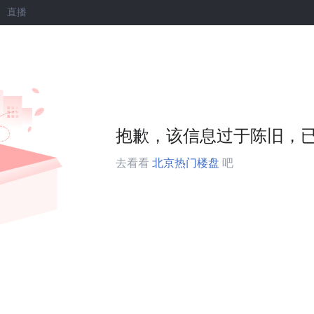
直播
抱歉，该信息过于陈旧，
去看看
北京热门楼盘
吧