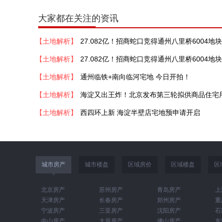
大家都在关注的资讯
【土地解析】
27.082亿！招商蛇口竞得通州八里桥6004地块
【土地解析】
27.082亿！招商蛇口竞得通州八里桥6004地块
【土地解析】
快讯
通州临铁+南向临河宅地 今日开拍！
【土地解析】
海淀又出王炸！北京发布第三轮拟供商品住宅
【土地解析】
目清单
西四环上新 海淀半壁店宅地预申请开启
城市房产
城市楼盘
区域房价
区域楼盘
区
北京房产
苏州房产
青岛房产
上
天津房产
长春房产
郑州房产
重
宁波房产
三亚房产
沈阳房产
石
中山房产
太原房产
佛山房产
东