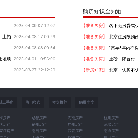
购房知识全知道
2025-04-09 07:12:07
【准备买房】
名下无房贷或
 |土拍
2025-04-08 17:00:29
【准备买房】
贷执行
北京住房限购
2025-04-08 08:00:54
【准备买房】
外新购一套房
“离异3年内不
用地项
2025-04-01 10:56:06
【准备买房】
出利好“补丁”
重磅！降首付
2025-03-27 22:12:29
【新房知识】
房政策
北京「认房不
域二手房
热门楼盘
楼盘推荐
触屏推荐
海房产
成都房产
海南房产
杭州房产
庆房产
福州房产
广州房产
武汉房产
家庄房产
南昌房产
西安房产
南通房产
莞房产
无锡房产
珠海房产
厦门房产