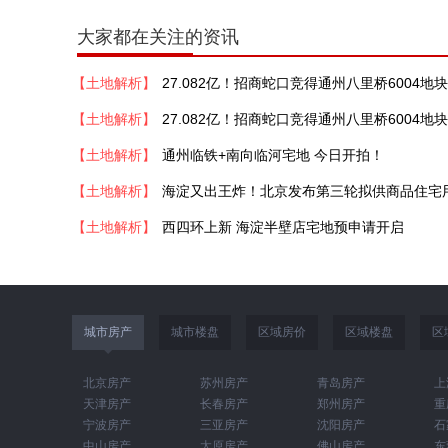
大家都在关注的资讯
【土地解析】
27.082亿！招商蛇口竞得通州八里桥6004地块
【土地解析】
27.082亿！招商蛇口竞得通州八里桥6004地块
【土地解析】
快讯
通州临铁+南向临河宅地 今日开拍！
【土地解析】
海淀又出王炸！北京发布第三轮拟供商品住宅
【土地解析】
目清单
西四环上新 海淀半壁店宅地预申请开启
城市房产
城市楼盘
区域房价
区域楼盘
区
北京房产
苏州房产
青岛房产
上
天津房产
长春房产
郑州房产
重
宁波房产
三亚房产
沈阳房产
石
中山房产
太原房产
佛山房产
东