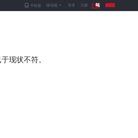
移动端
|
登录
|
注册
手机版
已于现状不符。