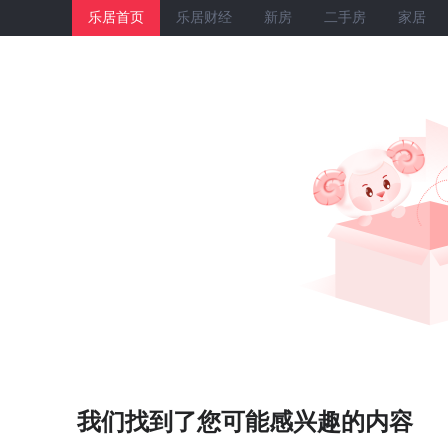
乐居首页
乐居财经
新房
二手房
家居
我们找到了您可能感兴趣的内容