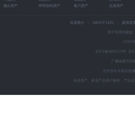
烟台房产
呼和浩特房产
银川房产
北海房产
乐居简介
|
ABOUT LEJU
|
新浪首
按字母查找楼盘
COPYR
京ICP备09091279号
京B2
广播电视节目制
北京怡生乐居信息服务
乐居房产、家居产品用户服务、产品咨询购买