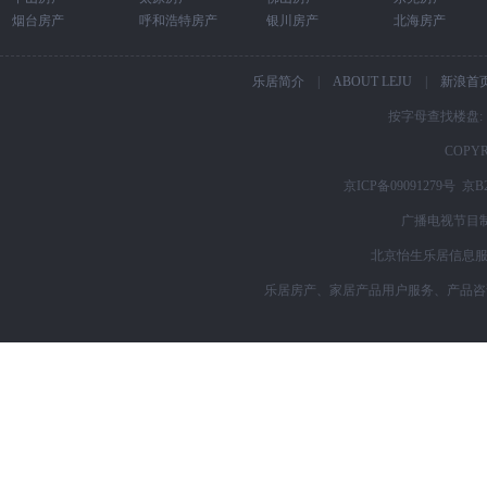
烟台房产
呼和浩特房产
银川房产
北海房产
乐居简介
|
ABOUT LEJU
|
新浪首
按字母查找楼盘
COPYR
京ICP备09091279号
京B2
广播电视节目制
北京怡生乐居信息服务
乐居房产、家居产品用户服务、产品咨询购买