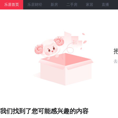
乐居首页
乐居财经
新房
二手房
家居
直播
去
我们找到了您可能感兴趣的内容