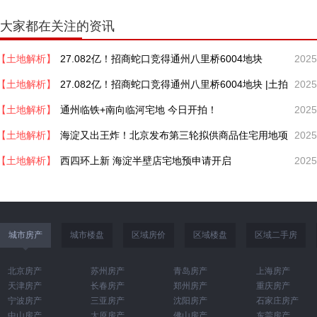
大家都在关注的资讯
【土地解析】
27.082亿！招商蛇口竞得通州八里桥6004地块
2025
【土地解析】
27.082亿！招商蛇口竞得通州八里桥6004地块 |土拍
2025
【土地解析】
快讯
通州临铁+南向临河宅地 今日开拍！
2025
【土地解析】
海淀又出王炸！北京发布第三轮拟供商品住宅用地项
2025
【土地解析】
目清单
西四环上新 海淀半壁店宅地预申请开启
2025
城市房产
城市楼盘
区域房价
区域楼盘
区域二手房
北京房产
苏州房产
青岛房产
上海房产
天津房产
长春房产
郑州房产
重庆房产
宁波房产
三亚房产
沈阳房产
石家庄房产
中山房产
太原房产
佛山房产
东莞房产