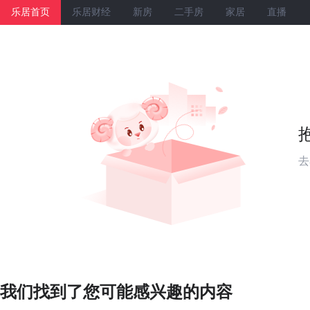
乐居首页
乐居财经
新房
二手房
家居
直播
去
我们找到了您可能感兴趣的内容