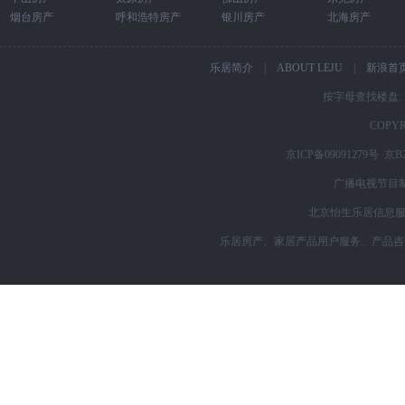
烟台房产
呼和浩特房产
银川房产
北海房产
乐居简介
|
ABOUT LEJU
|
新浪首
按字母查找楼盘
COPYR
京ICP备09091279号
京B2
广播电视节目制
北京怡生乐居信息服务
乐居房产、家居产品用户服务、产品咨询购买