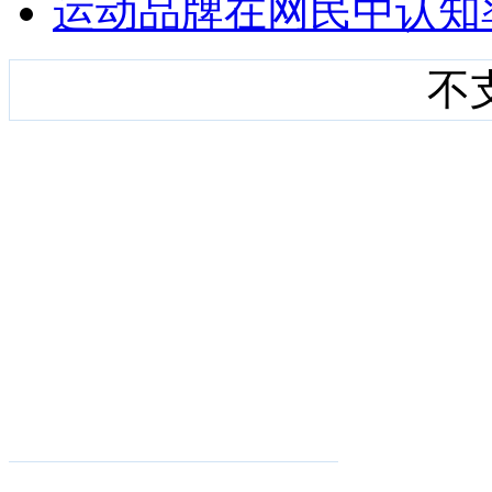
运动品牌在网民中认知
不支