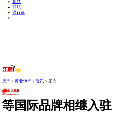
邮箱
导航
通行证
房产
>
商业地产
>
资讯
> 正文
等国际品牌相继入驻