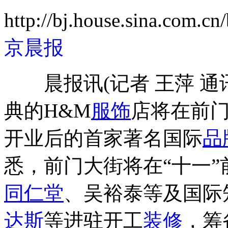
http://bj.house.sina.com.cn/
京晨报
晨报讯(记者 王萍 通讯
典的H&M
服饰
店将在前
开业后的首家著名国际
品
悉，前门大街将在“十一
同仁堂
、吴裕泰等及国际
达斯
等进驻开工
装修
，筹