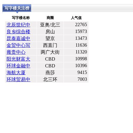
写字楼关注榜
写字楼名称
商圈
人气值
22765
北辰世纪中
亚奥/北三
心
环
15973
良乡综合楼
房山
13473
昆泰嘉诚中
望京
心
11636
金贸中心写
西直门
字楼
11320
雍贵中心
两广大街
10998
阳光财富大
CBD
厦
10396
环球金融中
CBD
心
9415
海航大厦
燕莎
7003
环球贸易中
北三环
心