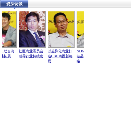
资深访谈
：助台湾
社区商业委员会
以差异化商业打
NOMINATION手
准确定位品牌 打
陆拓展
引导行业持续发
造CBD商圈新格
链品牌本土化战
造信息沟通桥梁
局
略