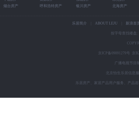
烟台房产
呼和浩特房产
银川房产
北海房产
乐居简介
|
ABOUT LEJU
|
新浪首
按字母查找楼盘
COPYR
京ICP备09091279号
京B2
广播电视节目制
北京怡生乐居信息服务
乐居房产、家居产品用户服务、产品咨询购买