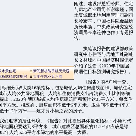
阐述。建设部总经济师、住宅
与房地产业司司长谢家瑾，国
土资源部土地利用管理司副司
长冷宏志，中国社科院金融所
所长李扬，中央政策研究室经
济局局长李连仲也作了专题报
告。
执笔该报告的建设部政策
研究中心住宅与房地产处副处
长文林峰向中国经济时报记者
介绍了这份《2020年中国居
双水景住宅
新闻新功能手机天天送
民居住目标预测研究报告》。
环板式精装准现房
大学生就业见习网
《报告》将“户均一套、
目标细分为5大类16项指标，包括城镇人均住房建筑面积、城镇住宅
、城市人均公共绿地面积、人均年住房消费支出占消费支出比例等细
提出，2020年我国城镇人均住房建筑面积预计达35平方米，每套住
20平方米。相应的，厨房面积不低于6平方米、卫生间不低于4平方
低于12平方米——这才算小康之家的房子。
我们追求的居住环境。《报告》对此提出具体量化指标：小康时代
绿地面积要达到8平方米，城市建成区总面积的11.2%都应该是绿
02年人均5.36平方米绿地的水平提高一大截。