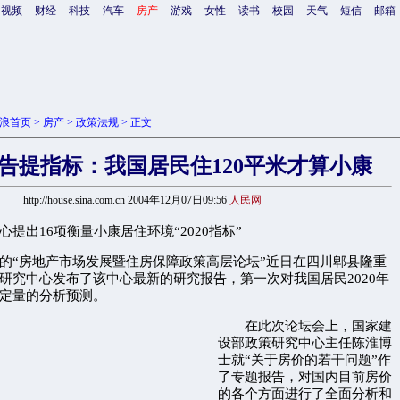
视频
财经
科技
汽车
房产
游戏
女性
读书
校园
天气
短信
邮箱
浪首页
>
房产
>
政策法规
> 正文
告提指标：我国居民住120平米才算小康
http://house.sina.com.cn 2004年12月07日09:56
人民网
提出16项衡量小康居住环境“2020指标”
“房地产市场发展暨住房保障政策高层论坛”近日在四川郫县隆重
研究中心发布了该中心最新的研究报告，第一次对我国居民2020年
定量的分析预测。
在此次论坛会上，国家建
设部政策研究中心主任陈淮博
士就“关于房价的若干问题”作
了专题报告，对国内目前房价
的各个方面进行了全面分析和