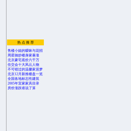
热 点 推 荐
售楼小姐的暧昧与花招
周星驰炒楼身家暴涨
北京豪宅底价六千万
住交会十大风云人物
不可错过的温馨家居梦
北京12月新推楼盘一览
全国各地标志性建筑
2005年宜家家具目录
房价涨跌谁说了算