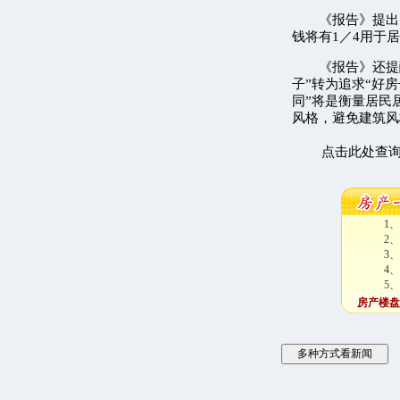
《报告》提出的
钱将有1／4用于
《报告》还提醒
子”转为追求“好房
同”将是衡量居民
风格，避免建筑风
点击此处查
1、
2、
3、
4、
5、
房产楼盘