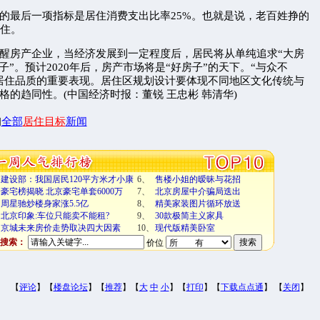
最后一项指标是居住消费支出比率25%。也就是说，老百姓挣的
居住。
房产企业，当经济发展到一定程度后，居民将从单纯追求“大房
子”。预计2020年后，房产市场将是“好房子”的天下。“与众不
居住品质的重要表现。居住区规划设计要体现不同地区文化传统与
格的趋同性。(中国经济时报：董锐 王忠彬 韩清华)
询
全部
居住目标
新闻
建设部：我国居民120平方米才小康
6、
售楼小姐的暧昧与花招
豪宅榜揭晓 北京豪宅单套6000万
7、
北京房屋中介骗局迭出
周星驰炒楼身家涨5.5亿
8、
精美家装图片循环放送
北京印象:车位只能卖不能租?
9、
30款极简主义家具
京城未来房价走势取决四大因素
10、
现代版精美卧室
搜索：
价位
【
评论
】【
楼盘论坛
】【
推荐
】【
大
中
小
】【
打印
】【
下载点点通
】 【
关闭
】