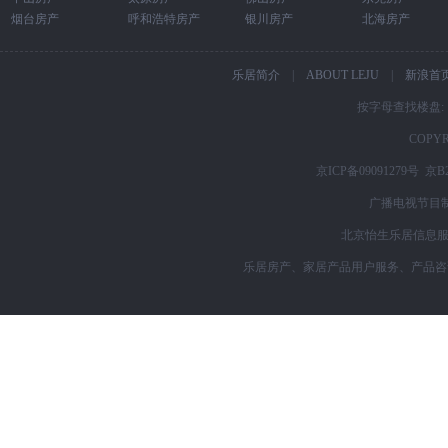
烟台房产
呼和浩特房产
银川房产
北海房产
乐居简介
|
ABOUT LEJU
|
新浪首
按字母查找楼盘
COPYR
京ICP备09091279号
京B2
广播电视节目制
北京怡生乐居信息服务
乐居房产、家居产品用户服务、产品咨询购买