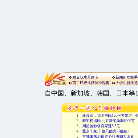
顺义双水景住宅
新闻新功能手
西二环板式精装准现房
大学生就业见
自中国、新加坡、韩国、日本等1
1、
建设部：我国居民120平方米才小
2、
豪宅榜揭晓 北京豪宅单套6000万
3、
周星驰炒楼身家涨5.5亿
4、
北京印象:车位只能卖不能租?
5、
京城未来房价走势取决四大因素