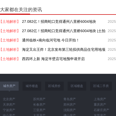
大家都在关注的资讯
【土地解析】
27.082亿！招商蛇口竞得通州八里桥6004地块
2025
【土地解析】
27.082亿！招商蛇口竞得通州八里桥6004地块 |土拍
2025
【土地解析】
快讯
通州临铁+南向临河宅地 今日开拍！
2025
【土地解析】
海淀又出王炸！北京发布第三轮拟供商品住宅用地项
2025
【土地解析】
目清单
西四环上新 海淀半壁店宅地预申请开启
2025
城市房产
城市楼盘
区域房价
区域楼盘
区域二手房
北京房产
苏州房产
青岛房产
上海房产
天津房产
长春房产
郑州房产
重庆房产
宁波房产
三亚房产
沈阳房产
石家庄房产
中山房产
太原房产
佛山房产
东莞房产