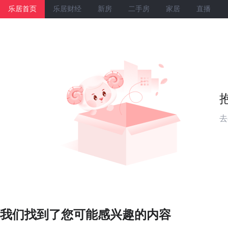
乐居首页
乐居财经
新房
二手房
家居
直播
去
我们找到了您可能感兴趣的内容