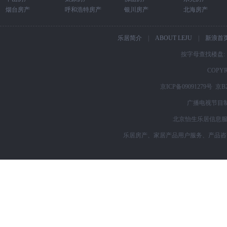
烟台房产
呼和浩特房产
银川房产
北海房产
乐居简介
|
ABOUT LEJU
|
新浪首
按字母查找楼盘
COPYR
京ICP备09091279号
京B2
广播电视节目制
北京怡生乐居信息服务
乐居房产、家居产品用户服务、产品咨询购买