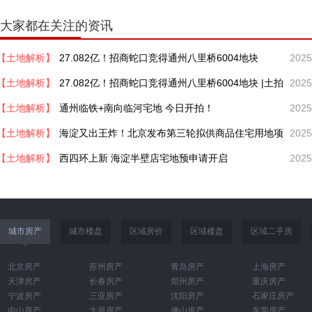
大家都在关注的资讯
【土地解析】
27.082亿！招商蛇口竞得通州八里桥6004地块
2025
【土地解析】
27.082亿！招商蛇口竞得通州八里桥6004地块 |土拍
2025
【土地解析】
快讯
通州临铁+南向临河宅地 今日开拍！
2025
【土地解析】
海淀又出王炸！北京发布第三轮拟供商品住宅用地项
2025
【土地解析】
目清单
西四环上新 海淀半壁店宅地预申请开启
2025
城市房产
城市楼盘
区域房价
区域楼盘
区域二手房
北京房产
苏州房产
青岛房产
上海房产
天津房产
长春房产
郑州房产
重庆房产
宁波房产
三亚房产
沈阳房产
石家庄房产
中山房产
太原房产
佛山房产
东莞房产