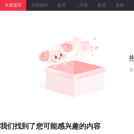
乐居首页
乐居财经
新房
二手房
家居
直播
去
我们找到了您可能感兴趣的内容