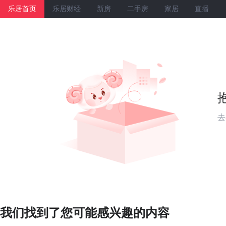
乐居首页
乐居财经
新房
二手房
家居
直播
去
我们找到了您可能感兴趣的内容