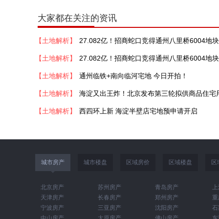
大家都在关注的资讯
【土地解析】
27.082亿！招商蛇口竞得通州八里桥6004地块
【土地解析】
27.082亿！招商蛇口竞得通州八里桥6004地块
【土地解析】
快讯
通州临铁+南向临河宅地 今日开拍！
【土地解析】
海淀又出王炸！北京发布第三轮拟供商品住宅
【土地解析】
目清单
西四环上新 海淀半壁店宅地预申请开启
城市房产
城市楼盘
区域房价
区域楼盘
区
北京房产
苏州房产
青岛房产
上
天津房产
长春房产
郑州房产
重
宁波房产
三亚房产
沈阳房产
石
中山房产
太原房产
佛山房产
东