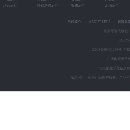
烟台房产
呼和浩特房产
银川房产
北海房产
乐居简介
|
ABOUT LEJU
|
新浪首
按字母查找楼盘
COPYR
京ICP备09091279号
京B2
广播电视节目制
北京怡生乐居信息服务
乐居房产、家居产品用户服务、产品咨询购买