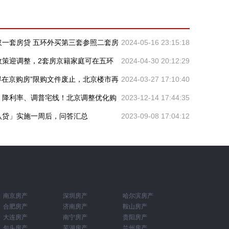
仅一套房贷 五环外买第三套参照二套房
2024-05-16 23:15:18
政策迎调整，2套房京籍家庭可在五环
2024-04-30 20:12:29
得在京购房”限购文件废止，北京楼市再
2024-03-27 17:10:40
、降利率、调普宅线！北京调整优化购
2023-12-14 17:44:35
认贷」实施一周后，问答汇总
2023-09-08 17:04:12
南京房产
深圳房产
哈尔滨房产
合肥房产
济南房产
鞍山房产
大连房产
南宁房产
贵阳房产
包头房产
芜湖房产
兰州房产