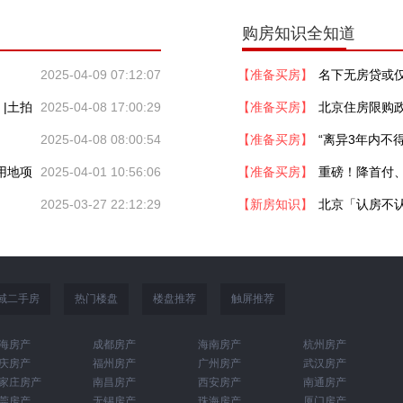
购房知识全知道
2025-04-09 07:12:07
【准备买房】
名下无房贷或
 |土拍
2025-04-08 17:00:29
【准备买房】
贷执行
北京住房限购
2025-04-08 08:00:54
【准备买房】
外新购一套房
“离异3年内不
用地项
2025-04-01 10:56:06
【准备买房】
出利好“补丁”
重磅！降首付
2025-03-27 22:12:29
【新房知识】
房政策
北京「认房不
域二手房
热门楼盘
楼盘推荐
触屏推荐
海房产
成都房产
海南房产
杭州房产
庆房产
福州房产
广州房产
武汉房产
家庄房产
南昌房产
西安房产
南通房产
莞房产
无锡房产
珠海房产
厦门房产