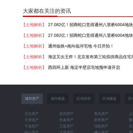
大家都在关注的资讯
【土地解析】
27.082亿！招商蛇口竞得通州八里桥6004地块
【土地解析】
27.082亿！招商蛇口竞得通州八里桥6004地块
【土地解析】
快讯
通州临铁+南向临河宅地 今日开拍！
【土地解析】
海淀又出王炸！北京发布第三轮拟供商品住宅
【土地解析】
目清单
西四环上新 海淀半壁店宅地预申请开启
城市房产
城市楼盘
区域房价
区域楼盘
区
北京房产
苏州房产
青岛房产
上
天津房产
长春房产
郑州房产
重
宁波房产
三亚房产
沈阳房产
石
中山房产
太原房产
佛山房产
东