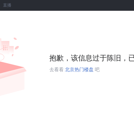
直播
抱歉，该信息过于陈旧，
去看看
北京热门楼盘
吧