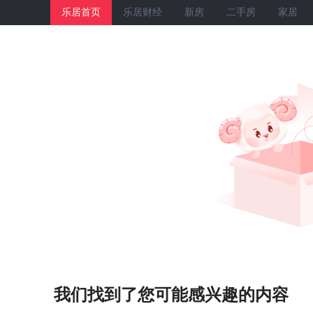
乐居首页
乐居财经
新房
二手房
家居
我们找到了您可能感兴趣的内容