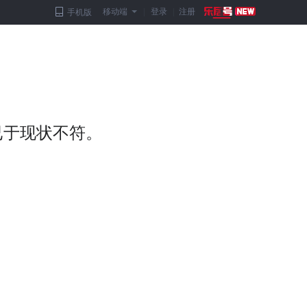
移动端
|
登录
|
注册
手机版
已于现状不符。