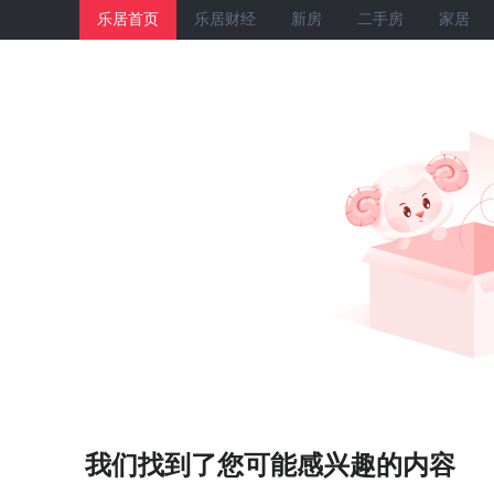
乐居首页
乐居财经
新房
二手房
家居
我们找到了您可能感兴趣的内容