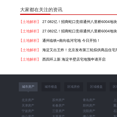
大家都在关注的资讯
【土地解析】
27.082亿！招商蛇口竞得通州八里桥6004地块
【土地解析】
27.082亿！招商蛇口竞得通州八里桥6004地块
【土地解析】
快讯
通州临铁+南向临河宅地 今日开拍！
【土地解析】
海淀又出王炸！北京发布第三轮拟供商品住宅
【土地解析】
目清单
西四环上新 海淀半壁店宅地预申请开启
城市房产
城市楼盘
区域房价
区域楼盘
区
北京房产
苏州房产
青岛房产
上
天津房产
长春房产
郑州房产
重
宁波房产
三亚房产
沈阳房产
石
中山房产
太原房产
佛山房产
东