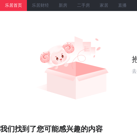
乐居首页
乐居财经
新房
二手房
家居
直播
去
我们找到了您可能感兴趣的内容