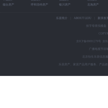
烟台房产
呼和浩特房产
银川房产
北海房产
乐居简介
|
ABOUT LEJU
|
新浪首
按字母查找楼盘
COPYR
京ICP备09091279号
京B2
广播电视节目制
北京怡生乐居信息服务
乐居房产、家居产品用户服务、产品咨询购买