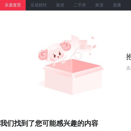
乐居首页
乐居财经
新房
二手房
家居
直播
去
我们找到了您可能感兴趣的内容